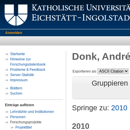
Anmelden
Donk, Andr
Startseite
Hinweise zur
Forschungsdatenbank
Probleme & Feedback
Exportieren als
Server-Statistik
Impressum
Gruppieren
Blättern
Suchen
Einträge auflisten
Springe zu:
2010
Lehrstühle und Institutionen
Personen
Forschungsprojekte
2010
Projekttitel