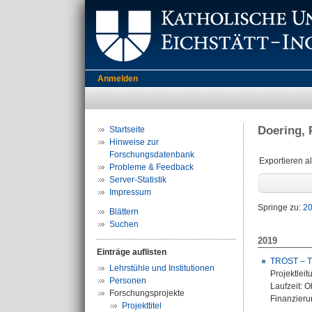
Anmelden
Doering, 
Startseite
Hinweise zur
Forschungsdatenbank
Exportieren a
Probleme & Feedback
Server-Statistik
Impressum
Springe zu:
2
Blättern
Suchen
2019
Einträge auflisten
TROST – Tr
Lehrstühle und Institutionen
Projektleit
Personen
Laufzeit: 
Forschungsprojekte
Finanzierun
Projekttitel