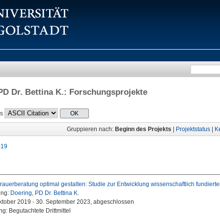
PD Dr. Bettina K.
: Forschungsprojekte
ls
Gruppieren nach:
Beginn des Projekts
|
Projektstatus
|
K
019
auerberatung optimal gestalten: Studie zur Entwicklung wissenschaftlich fundier
ung:
Doering, PD Dr. Bettina K.
Oktober 2019 - 30. September 2023, abgeschlossen
g: Begutachtete Drittmittel