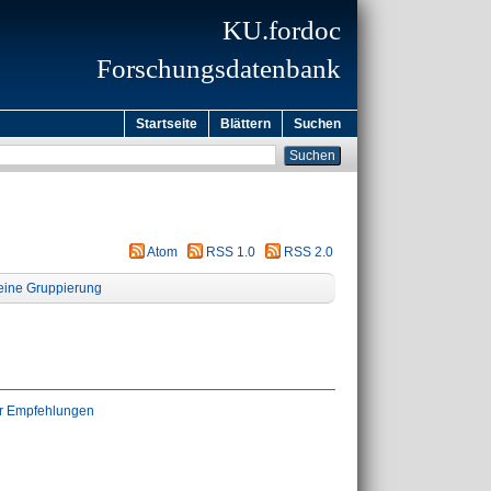
KU.fordoc
Forschungsdatenbank
Startseite
Blättern
Suchen
Atom
RSS 1.0
RSS 2.0
eine Gruppierung
ter Empfehlungen