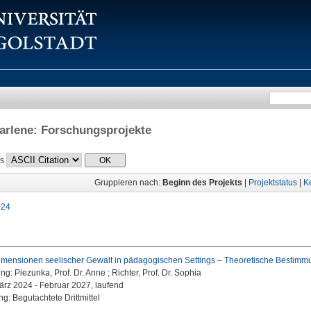
arlene
: Forschungsprojekte
ls
Gruppieren nach:
Beginn des Projekts
|
Projektstatus
|
K
024
mensionen seelischer Gewalt in pädagogischen Settings – Theoretische Bestimm
ung:
Piezunka, Prof. Dr. Anne ; Richter, Prof. Dr. Sophia
März 2024 - Februar 2027, laufend
g: Begutachtete Drittmittel