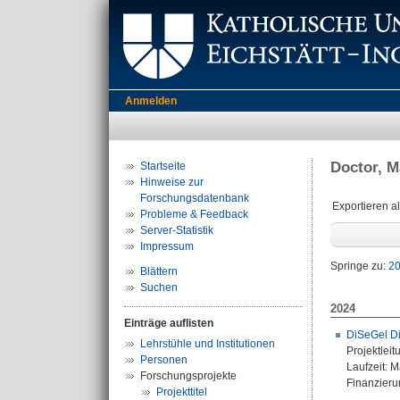
Anmelden
Doctor, M
Startseite
Hinweise zur
Forschungsdatenbank
Exportieren a
Probleme & Feedback
Server-Statistik
Impressum
Springe zu:
2
Blättern
Suchen
2024
Einträge auflisten
DiSeGel Di
Lehrstühle und Institutionen
Projektleit
Personen
Laufzeit: 
Forschungsprojekte
Finanzierun
Projekttitel