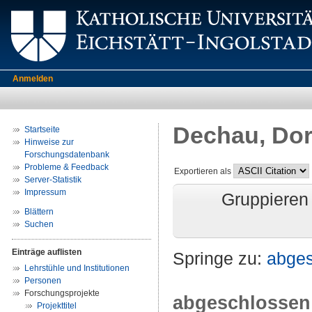
Anmelden
Dechau, Do
Startseite
Hinweise zur
Forschungsdatenbank
Probleme & Feedback
Exportieren als
Server-Statistik
Impressum
Gruppieren
Blättern
Suchen
Einträge auflisten
Springe zu:
abge
Lehrstühle und Institutionen
Personen
Forschungsprojekte
abgeschlossen
Projekttitel