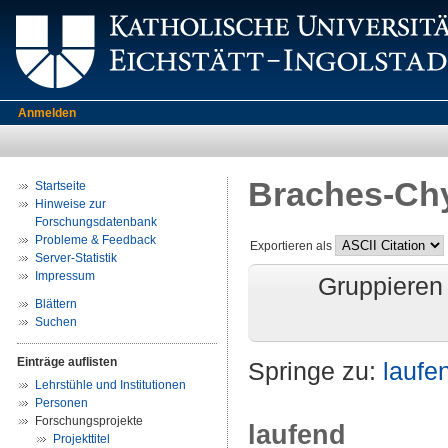
Anmelden
Braches-Chyr
Startseite
Hinweise zur
Forschungsdatenbank
Probleme & Feedback
Exportieren als
Server-Statistik
Impressum
Gruppieren
Blättern
Suchen
Einträge auflisten
Springe zu:
laufe
Lehrstühle und Institutionen
Personen
Forschungsprojekte
laufend
Projekttitel