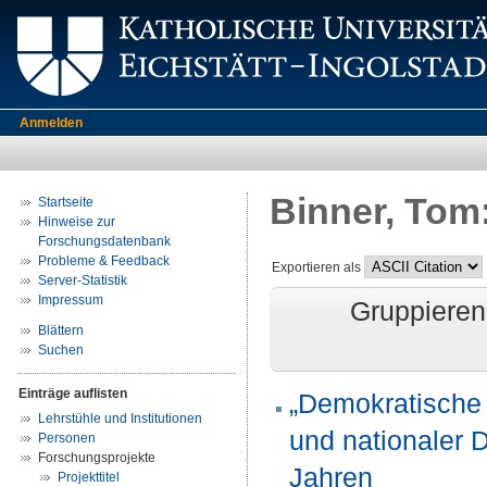
Anmelden
Binner, Tom
Startseite
Hinweise zur
Forschungsdatenbank
Probleme & Feedback
Exportieren als
Server-Statistik
Impressum
Gruppieren
Blättern
Suchen
Einträge auflisten
„Demokratische 
Lehrstühle und Institutionen
und nationaler 
Personen
Forschungsprojekte
Jahren
Projekttitel