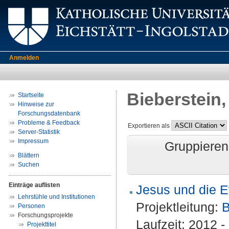
Anmelden
Bieberstein,
Startseite
Hinweise zur
Forschungsdatenbank
Probleme & Feedback
Exportieren als
Server-Statistik
Impressum
Gruppieren
Blättern
Suchen
Einträge auflisten
Jesus und die E
Lehrstühle und Institutionen
Projektleitung:
B
Personen
Forschungsprojekte
Laufzeit: 2012 
Projekttitel