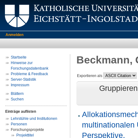
Anmelden
Beckmann, 
Startseite
Hinweise zur
Forschungsdatenbank
Probleme & Feedback
Exportieren als
Server-Statistik
Impressum
Gruppieren
Blättern
Suchen
Einträge auflisten
Allokationsmech
Lehrstühle und Institutionen
multinationalen
Personen
Forschungsprojekte
Perspektive.
Projekttitel