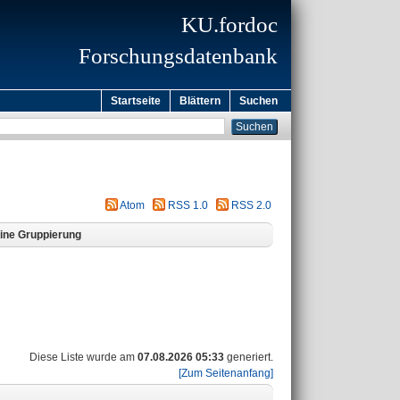
KU.fordoc
Forschungsdatenbank
Startseite
Blättern
Suchen
Atom
RSS 1.0
RSS 2.0
ine Gruppierung
Diese Liste wurde am
07.08.2026 05:33
generiert.
[Zum Seitenanfang]