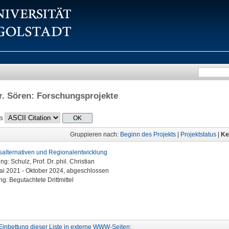
r. Sören
: Forschungsprojekte
ls
Gruppieren nach:
Beginn des Projekts
|
Projektstatus
|
Ke
alternativen und Regionalentwicklung
ung:
Schulz, Prof. Dr. phil. Christian
Mai 2021 - Oktober 2024, abgeschlossen
g: Begutachtete Drittmittel
Einbettung dieser Liste in externe WWW-Seiten: