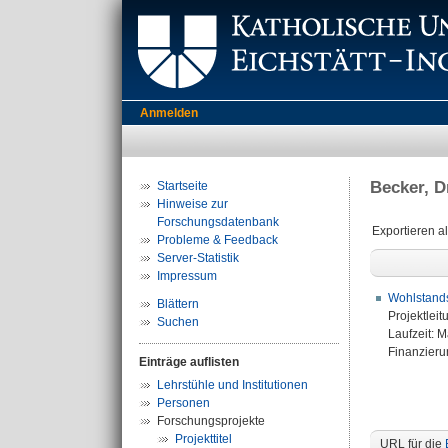
Anmelden
Becker, D
Startseite
Hinweise zur
Forschungsdatenbank
Exportieren a
Probleme & Feedback
Server-Statistik
Impressum
Wohlstands
Blättern
Projektleit
Suchen
Laufzeit: 
Finanzierun
Einträge auflisten
Lehrstühle und Institutionen
Personen
Forschungsprojekte
Projekttitel
URL für die