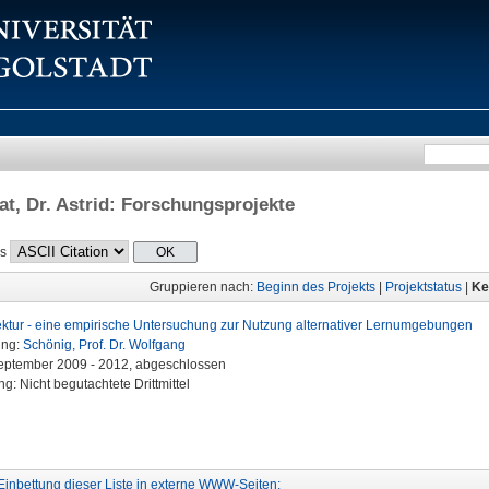
t, Dr. Astrid
: Forschungsprojekte
ls
Gruppieren nach:
Beginn des Projekts
|
Projektstatus
|
Ke
ektur - eine empirische Untersuchung zur Nutzung alternativer Lernumgebungen
ung:
Schönig, Prof. Dr. Wolfgang
September 2009 - 2012, abgeschlossen
g: Nicht begutachtete Drittmittel
Einbettung dieser Liste in externe WWW-Seiten: