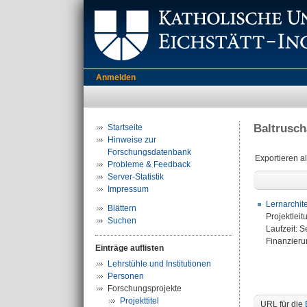
Anmelden
Baltruscha
Startseite
Hinweise zur
Forschungsdatenbank
Exportieren a
Probleme & Feedback
Server-Statistik
Impressum
Lernarchit
Blättern
Projektleit
Suchen
Laufzeit: 
Finanzierun
Einträge auflisten
Lehrstühle und Institutionen
Personen
Forschungsprojekte
Projekttitel
URL für die