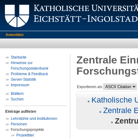
Anmelden
Zentrale Ein
Startseite
Hinweise zur
Forschungsf
Forschungsdatenbank
Probleme & Feedback
Server-Statistik
Impressum
Exportieren als
Blättern
Katholische U
Suchen
Zentrale 
Einträge auflisten
Lehrstühle und Institutionen
Zentr
Personen
Forschungsprojekte
Projekttitel