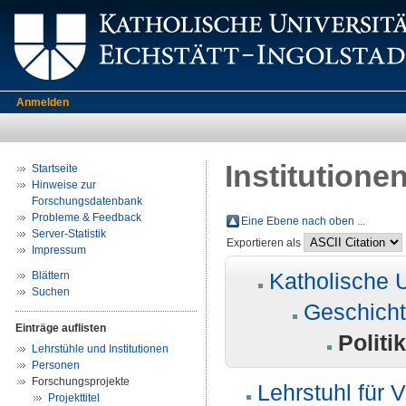
Anmelden
Institutione
Startseite
Hinweise zur
Forschungsdatenbank
Probleme & Feedback
Eine Ebene nach oben ...
Server-Statistik
Exportieren als
Impressum
Katholische U
Blättern
Suchen
Geschicht
Einträge auflisten
Politi
Lehrstühle und Institutionen
Personen
Forschungsprojekte
Lehrstuhl für 
Projekttitel