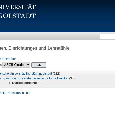
onen, Einrichtungen und Lehrstühle
 nach oben ...
ls
lische Universität Eichstätt-Ingolstadt
(222)
Sprach- und Literaturwissenschaftliche Fakultät
(33)
Kunstgeschichte
(1)
hl für Kunstgeschichte