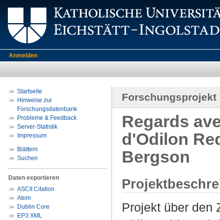
Anmelden
Startseite
Forschungsprojekt
Hinweise zur
Forschungsdatenbank
Regards ave
Probleme & Feedback
Server-Statistik
d'Odilon Re
Impressum
Blättern
Bergson
Suchen
Daten exportieren
Projektbeschr
ASCII Citation
Atom
Projekt über den
Dublin Core
EP3 XML