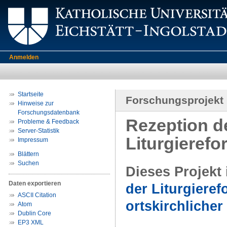
Anmelden
Startseite
Forschungsprojekt
Hinweise zur
Forschungsdatenbank
Rezeption der
Probleme & Feedback
Server-Statistik
Liturgieref
Impressum
Blättern
Suchen
Dieses Projekt
Daten exportieren
der Liturgiere
ASCII Citation
ortskirchliche
Atom
Dublin Core
EP3 XML