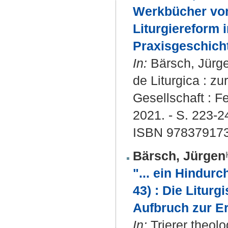
Werkbücher von
Liturgiereform 
Praxisgeschicht
In:
Bärsch, Jürgen
de Liturgica : z
Gesellschaft : F
2021. - S. 223-2
ISBN 97837917
Bärsch, Jürgen
"... ein Hindur
43) : Die Litur
Aufbruch zur Er
In:
Trierer theolo