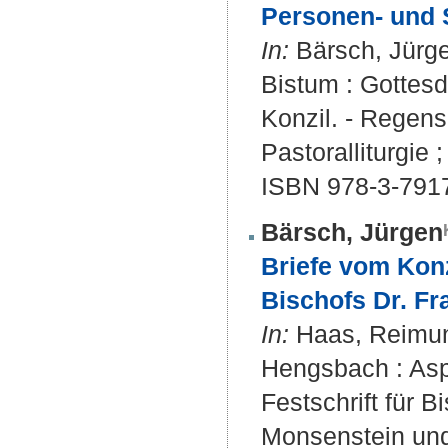
Personen- und 
In:
Bärsch, Jürgen
Bistum : Gottes
Konzil. - Regens
Pastoralliturgie ;
ISBN 978-3-791
Bärsch, Jürgen
Briefe vom Konz
Bischofs Dr. F
In:
Haas, Reimund
Hengsbach : Aspe
Festschrift für 
Monsenstein und 