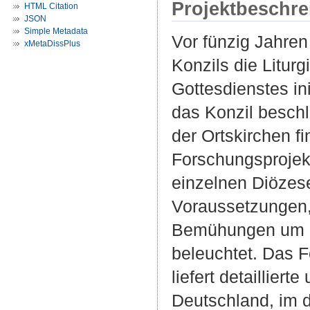
Projektbeschr
HTML Citation
JSON
Simple Metadata
Vor fünzig Jahren
xMetaDissPlus
Konzils die Litur
Gottesdienstes ini
das Konzil besch
der Ortskirchen fi
Forschungsprojekt
einzelnen Diözes
Voraussetzungen,
Bemühungen um di
beleuchtet. Das F
liefert detaillier
Deutschland, im d