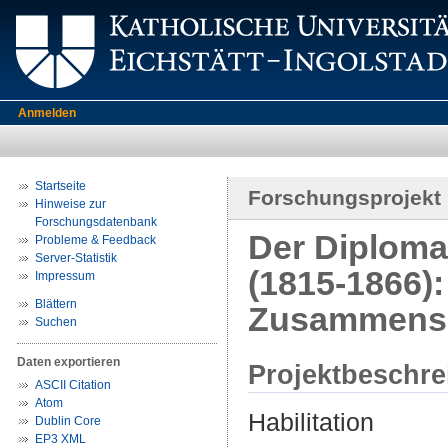
Anmelden
Startseite
Forschungsprojekt
Hinweise zur
Forschungsdatenbank
Der Diploma
Probleme & Feedback
Server-Statistik
(1815-1866):
Impressum
Blättern
Zusammense
Suchen
Daten exportieren
Projektbeschr
ASCII Citation
Atom
Habilitation
Dublin Core
EP3 XML