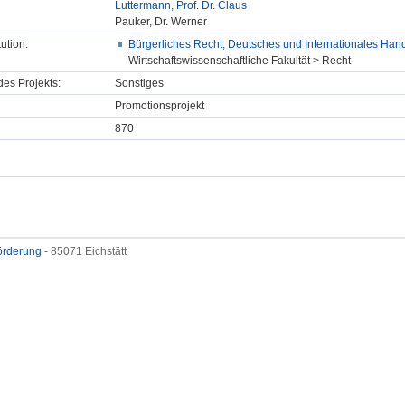
Luttermann, Prof. Dr. Claus
Pauker, Dr. Werner
tution:
Bürgerliches Recht, Deutsches und Internationales Hand
Wirtschaftswissenschaftliche Fakultät > Recht
des Projekts:
Sonstiges
Promotionsprojekt
870
förderung
- 85071 Eichstätt