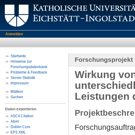
Anmelden
Startseite
Forschungsprojekt
Hinweise zur
Forschungsdatenbank
Wirkung von
Probleme & Feedback
Server-Statistik
unterschiedl
Impressum
Blättern
Leistungen 
Suchen
Daten exportieren
Projektbeschr
ASCII Citation
Atom
Forschungsauftrag
Dublin Core
EP3 XML