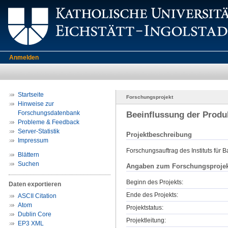
Anmelden
Startseite
Forschungsprojekt
Hinweise zur
Forschungsdatenbank
Beeinflussung der Produ
Probleme & Feedback
Server-Statistik
Projektbeschreibung
Impressum
Forschungsauftrag des Instituts für B
Blättern
Suchen
Angaben zum Forschungsprojek
Beginn des Projekts:
Daten exportieren
Ende des Projekts:
ASCII Citation
Atom
Projektstatus:
Dublin Core
Projektleitung:
EP3 XML