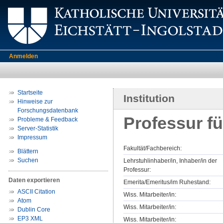
Anmelden
Startseite
Institution
Hinweise zur
Forschungsdatenbank
Professur f
Probleme & Feedback
Server-Statistik
Impressum
Fakultät/Fachbereich:
Blättern
Suchen
Lehrstuhlinhaber/in, Inhaber/in der
Professur:
Daten exportieren
Emerita/Emeritus/im Ruhestand:
ASCII Citation
Wiss. Mitarbeiter/in:
Atom
Wiss. Mitarbeiter/in:
Dublin Core
EP3 XML
Wiss. Mitarbeiter/in: