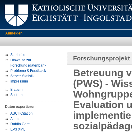
Anmelden
Startseite
Forschungsprojekt
Hinweise zur
Forschungsdatenbank
Betreuung v
Probleme & Feedback
Server-Statistik
(PWS) - Wis
Impressum
Blättern
Wohngruppe
Suchen
Evaluation 
Daten exportieren
implementie
ASCII Citation
Atom
sozialpädag
Dublin Core
EP3 XML