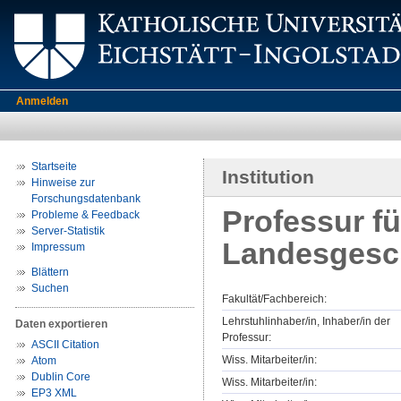
Anmelden
Startseite
Institution
Hinweise zur
Forschungsdatenbank
Professur f
Probleme & Feedback
Server-Statistik
Landesgesc
Impressum
Blättern
Suchen
Fakultät/Fachbereich:
Lehrstuhlinhaber/in, Inhaber/in der
Daten exportieren
Professur:
ASCII Citation
Wiss. Mitarbeiter/in:
Atom
Dublin Core
Wiss. Mitarbeiter/in:
EP3 XML