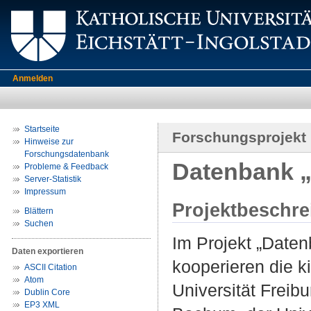
Anmelden
Startseite
Forschungsprojekt
Hinweise zur
Forschungsdatenbank
Datenbank 
Probleme & Feedback
Server-Statistik
Impressum
Projektbeschr
Blättern
Suchen
Im Projekt „Daten
Daten exportieren
kooperieren die k
ASCII Citation
Atom
Universität Freib
Dublin Core
EP3 XML