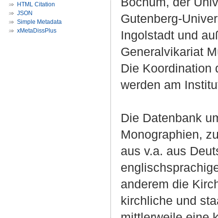
Bochum, der Unive
HTML Citation
JSON
Gutenberg-Univers
Simple Metadata
xMetaDissPlus
Ingolstadt und auß
Generalvikariat Mü
Die Koordination
werden am Institu
Die Datenbank umf
Monographien, zu 
aus v.a. aus Deut
englischsprachige
anderem die Kirch
kirchliche und st
mittlerweile eine