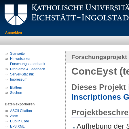
Anmelden
Startseite
Forschungsprojekt
Hinweise zur
Forschungsdatenbank
ConcEyst (t
Probleme & Feedback
Server-Statistik
Impressum
Dieses Projekt
Blättern
Suchen
Inscriptiones G
Daten exportieren
Projektbeschr
ASCII Citation
Atom
Dublin Core
Aufhebung der S
EP3 XML