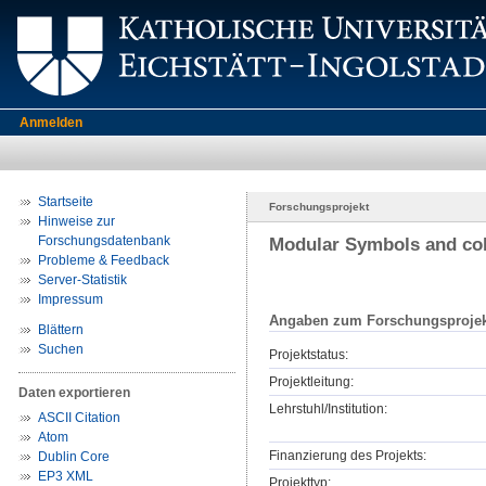
Anmelden
Startseite
Forschungsprojekt
Hinweise zur
Forschungsdatenbank
Modular Symbols and c
Probleme & Feedback
Server-Statistik
Impressum
Angaben zum Forschungsprojek
Blättern
Suchen
Projektstatus:
Projektleitung:
Daten exportieren
Lehrstuhl/Institution:
ASCII Citation
Atom
Finanzierung des Projekts:
Dublin Core
EP3 XML
Projekttyp: