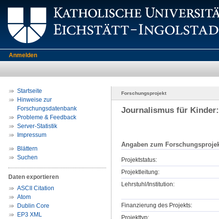
Anmelden
Startseite
Forschungsprojekt
Hinweise zur
Forschungsdatenbank
Journalismus für Kinder:
Probleme & Feedback
Server-Statistik
Impressum
Angaben zum Forschungsprojek
Blättern
Suchen
Projektstatus:
Projektleitung:
Daten exportieren
Lehrstuhl/Institution:
ASCII Citation
Atom
Finanzierung des Projekts:
Dublin Core
EP3 XML
Projekttyp: