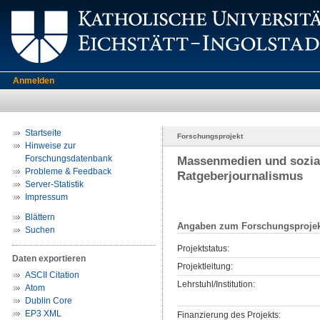
Anmelden
Startseite
Forschungsprojekt
Hinweise zur
Forschungsdatenbank
Massenmedien und sozial
Probleme & Feedback
Ratgeberjournalismus
Server-Statistik
Impressum
Blättern
Angaben zum Forschungsprojek
Suchen
Projektstatus:
Daten exportieren
Projektleitung:
ASCII Citation
Lehrstuhl/Institution:
Atom
Dublin Core
EP3 XML
Finanzierung des Projekts: