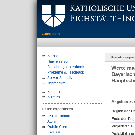
Anmelden
Startseite
Forschungsproj
Hinweise zur
Forschungsdatenbank
Werte mac
Probleme & Feedback
Bayerisch
Server-Statistik
Hauptsch
Impressum
Blättern
Suchen
Angaben zu
Daten exportieren
Beginn des Pr
ASCII Citation
Ende des Proj
Atom
Projektstatus:
Dublin Core
EP3 XML
Projektleitung: