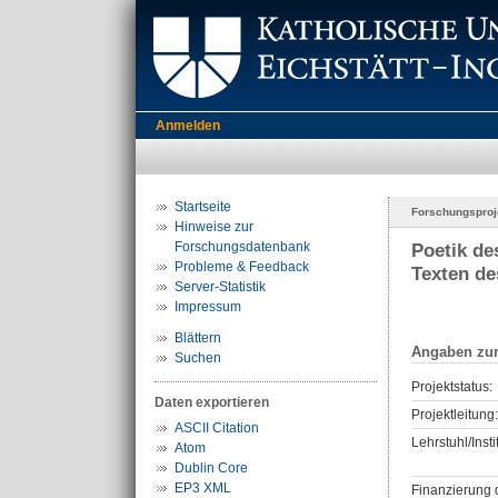
Anmelden
Startseite
Forschungsproj
Hinweise zur
Forschungsdatenbank
Poetik de
Probleme & Feedback
Texten de
Server-Statistik
Impressum
Blättern
Angaben zu
Suchen
Projektstatus:
Daten exportieren
Projektleitung:
ASCII Citation
Lehrstuhl/Insti
Atom
Dublin Core
EP3 XML
Finanzierung 