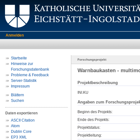
Anmelden
Startseite
Forschungsprojekt
Hinweise zur
Forschungsdatenbank
Warnbaukasten - multimo
Probleme & Feedback
Server-Statistik
Projektbeschreibung
Impressum
INI.KU
Blättern
Suchen
Angaben zum Forschungsprojek
Beginn des Projekts:
Daten exportieren
Ende des Projekts:
ASCII Citation
Atom
Projektstatus:
Dublin Core
Projektleitung:
EP3 XML