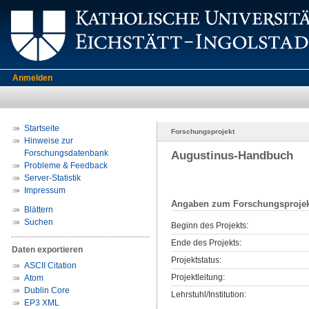
Anmelden
Startseite
Forschungsprojekt
Hinweise zur
Forschungsdatenbank
Augustinus-Handbuch
Probleme & Feedback
Server-Statistik
Impressum
Angaben zum Forschungsprojek
Blättern
Suchen
Beginn des Projekts:
Ende des Projekts:
Daten exportieren
Projektstatus:
ASCII Citation
Projektleitung:
Atom
Dublin Core
Lehrstuhl/Institution:
EP3 XML