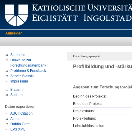
Anmelden
Startseite
Forschungsprojekt
Hinweise zur
Forschungsdatenbank
Profilbildung und -stärk
Probleme & Feedback
Server-Statistik
Impressum
Angaben zum Forschungsprojek
Blättern
Suchen
Beginn des Projekts:
Ende des Projekts:
Daten exportieren
Projektstatus:
ASCII Citation
Projektleitung:
Atom
Dublin Core
Lehrstuhl/Institution:
EP3 XML