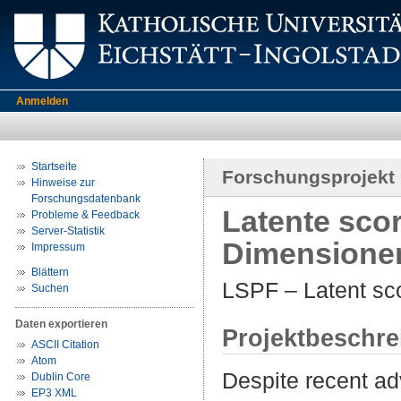
Anmelden
Startseite
Forschungsprojekt
Hinweise zur
Forschungsdatenbank
Latente scor
Probleme & Feedback
Server-Statistik
Dimensione
Impressum
Blättern
LSPF – Latent sco
Suchen
Daten exportieren
Projektbeschr
ASCII Citation
Atom
Despite recent ad
Dublin Core
EP3 XML