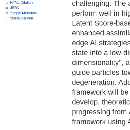
challenging. The a
HTML Citation
JSON
perform well in h
Simple Metadata
xMetaDissPlus
Latent Score-base
enhanced assimila
edge AI strategie
state into a low-d
dimensionality", a
guide particles t
degeneration. Addi
framework will be
develop, theoreti
progressing from 
framework using 