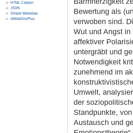
Barmherzigkeit ze
HTML Citation
JSON
Bewertung als (un
Simple Metadata
xMetaDissPlus
verwoben sind. Di
Wut und Angst in 
affektiver Polaris
untergräbt und ge
Notwendigkeit kri
zunehmend im aka
konstruktivistisc
Umwelt, analysier
der soziopolitisch
Standpunkte, von
Austausch und ge
Emotionstheorie“ 