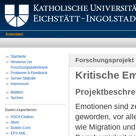
Anmelden
Startseite
Forschungsprojekt
Hinweise zur
Forschungsdatenbank
Kritische E
Probleme & Feedback
Server-Statistik
Impressum
Projektbeschr
Blättern
Suchen
Emotionen sind ze
Daten exportieren
geworden, vor al
ASCII Citation
Atom
wie Migration und
Dublin Core
EP3 XML