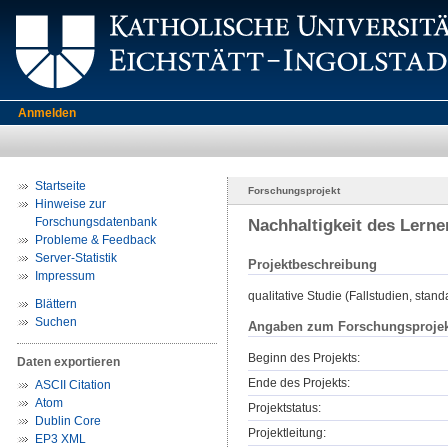
Anmelden
Startseite
Forschungsprojekt
Hinweise zur
Forschungsdatenbank
Nachhaltigkeit des Lern
Probleme & Feedback
Server-Statistik
Projektbeschreibung
Impressum
qualitative Studie (Fallstudien, stan
Blättern
Suchen
Angaben zum Forschungsprojek
Beginn des Projekts:
Daten exportieren
Ende des Projekts:
ASCII Citation
Atom
Projektstatus:
Dublin Core
Projektleitung:
EP3 XML