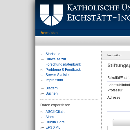
Anmelden
Startseite
Institution
Hinweise zur
Forschungsdatenbank
Stiftungs
Probleme & Feedback
Server-Statistik
Fakultät/Fachb
Impressum
Lehrstuhlinhab
Blättern
Professur:
Suchen
Adresse:
Daten exportieren
ASCII Citation
Atom
Dublin Core
EP3 XML