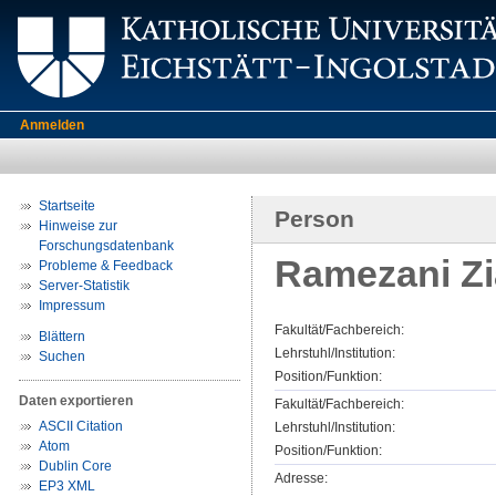
Anmelden
Startseite
Person
Hinweise zur
Forschungsdatenbank
Ramezani Zi
Probleme & Feedback
Server-Statistik
Impressum
Fakultät/Fachbereich:
Blättern
Lehrstuhl/Institution:
Suchen
Position/Funktion:
Daten exportieren
Fakultät/Fachbereich:
ASCII Citation
Lehrstuhl/Institution:
Atom
Position/Funktion:
Dublin Core
Adresse:
EP3 XML