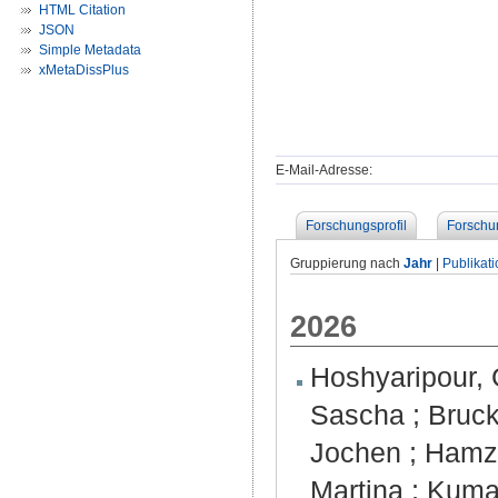
HTML Citation
JSON
Simple Metadata
xMetaDissPlus
E-Mail-Adresse:
Forschungsprofil
Forschu
Gruppierung nach
Jahr
|
Publikat
2026
Hoshyaripour, 
Sascha
;
Bruck
Jochen
;
Hamze
Martina
;
Kumar