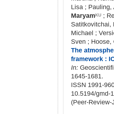
Lisa
;
Pauling,
Maryam
;
Re
Satitkovitchai
Michael
;
Versi
Sven
;
Hoose, 
The atmospher
framework : I
In:
Geoscientifi
1645-1681.
ISSN 1991-960
10.5194/gmd-1
(Peer-Review-J