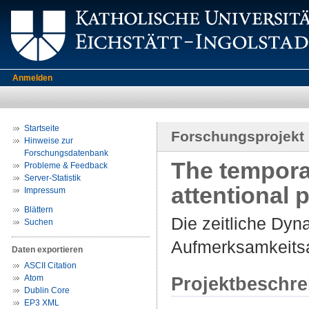
Anmelden
Startseite
Forschungsprojekt
Hinweise zur
Forschungsdatenbank
The tempora
Probleme & Feedback
Server-Statistik
attentional 
Impressum
Blättern
Die zeitliche Dyn
Suchen
Aufmerksamkeits
Daten exportieren
ASCII Citation
Atom
Projektbeschr
Dublin Core
EP3 XML