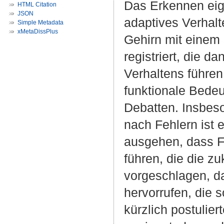
Das Erkennen eige
HTML Citation
JSON
adaptives Verhalt
Simple Metadata
xMetaDissPlus
Gehirn mit einem
registriert, die 
Verhaltens führe
funktionale Bede
Debatten. Insbes
nach Fehlern ist 
ausgehen, dass F
führen, die die z
vorgeschlagen, da
hervorrufen, die 
kürzlich postulier