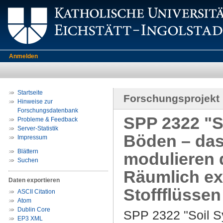
Anmelden
Startseite
Forschungsprojekt
Hinweise zur
Forschungsdatenbank
SPP 2322 "S
Probleme & Feedback
Server-Statistik
Böden – da
Impressum
Blättern
modulieren 
Suchen
Räumlich ex
Daten exportieren
Stoffflüsse
ASCII Citation
Atom
Dublin Core
SPP 2322 "Soil S
EP3 XML