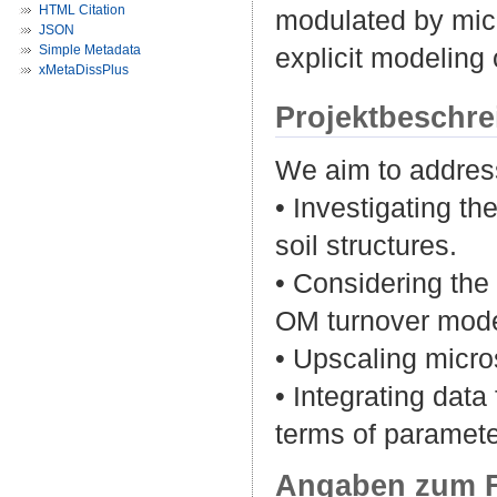
HTML Citation
modulated by micr
JSON
Simple Metadata
explicit modeling 
xMetaDissPlus
Projektbeschr
We aim to address
• Investigating t
soil structures.
• Considering the 
OM turnover model
• Upscaling micr
• Integrating dat
terms of paramete
Angaben zum F