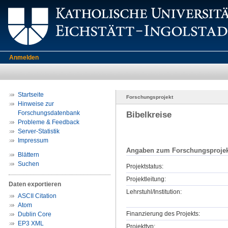
Anmelden
Startseite
Forschungsprojekt
Hinweise zur
Forschungsdatenbank
Bibelkreise
Probleme & Feedback
Server-Statistik
Impressum
Angaben zum Forschungsprojek
Blättern
Suchen
Projektstatus:
Projektleitung:
Daten exportieren
Lehrstuhl/Institution:
ASCII Citation
Atom
Finanzierung des Projekts:
Dublin Core
EP3 XML
Projekttyp: