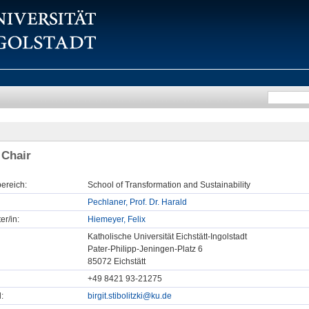
 Chair
ereich:
School of Transformation and Sustainability
Pechlaner, Prof. Dr. Harald
er/in:
Hiemeyer, Felix
Katholische Universität Eichstätt-Ingolstadt
Pater-Philipp-Jeningen-Platz 6
85072 Eichstätt
+49 8421 93-21275
:
birgit.stibolitzki@ku.de