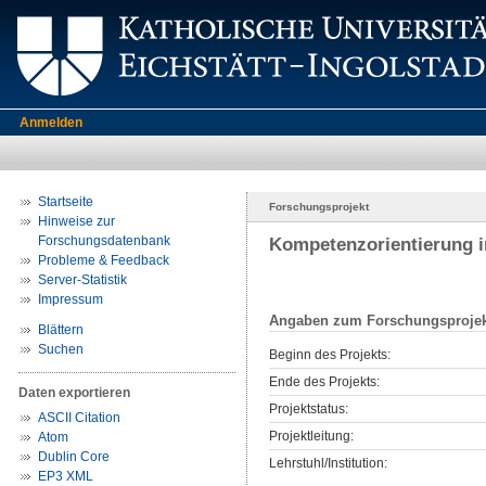
Anmelden
Startseite
Forschungsprojekt
Hinweise zur
Forschungsdatenbank
Kompetenzorientierung i
Probleme & Feedback
Server-Statistik
Impressum
Angaben zum Forschungsprojek
Blättern
Suchen
Beginn des Projekts:
Ende des Projekts:
Daten exportieren
Projektstatus:
ASCII Citation
Projektleitung:
Atom
Dublin Core
Lehrstuhl/Institution:
EP3 XML