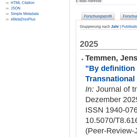
E-Mail-Adresse:
HTML Citation
JSON
Simple Metadata
Forschungsprofil
Forschu
xMetaDissPlus
Gruppierung nach
Jahr
|
Publikat
2025
Temmen, Jen
"By definition
Transnational
In:
Journal of t
Dezember 2025)
ISSN 1940-07
10.5070/T8.61
(Peer-Review-J