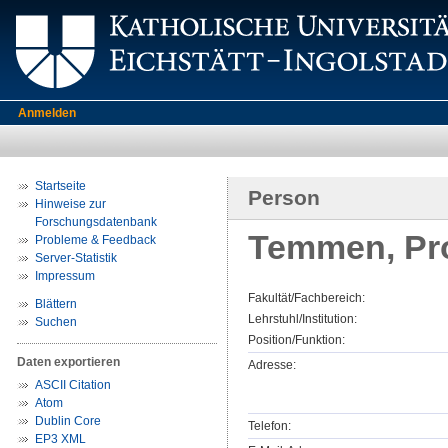
Anmelden
Startseite
Person
Hinweise zur
Forschungsdatenbank
Temmen, Pro
Probleme & Feedback
Server-Statistik
Impressum
Fakultät/Fachbereich:
Blättern
Lehrstuhl/Institution:
Suchen
Position/Funktion:
Daten exportieren
Adresse:
ASCII Citation
Atom
Dublin Core
Telefon:
EP3 XML