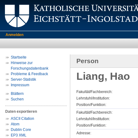
Anmelden
Startseite
Person
Hinweise zur
Forschungsdatenbank
Liang, Hao
Probleme & Feedback
Server-Statistik
Impressum
Fakultät/Fachbereich:
Blättern
Lehrstuhl/Institution:
Suchen
Position/Funktion:
Daten exportieren
Fakultät/Fachbereich:
ASCII Citation
Lehrstuhl/Institution:
Atom
Position/Funktion:
Dublin Core
Adresse:
EP3 XML