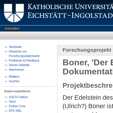
Anmelden
Startseite
Forschungsprojekt
Hinweise zur
Forschungsdatenbank
Boner, 'Der 
Probleme & Feedback
Server-Statistik
Dokumentat
Impressum
Blättern
Suchen
Projektbeschr
Daten exportieren
Der Edelstein de
ASCII Citation
Atom
(Ulrich?) Boner i
Dublin Core
EP3 XML