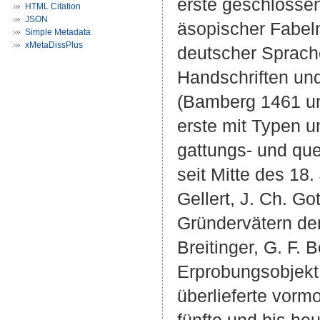
erste geschlosse
HTML Citation
JSON
äsopischer Fabel
Simple Metadata
xMetaDissPlus
deutscher Sprache.
Handschriften un
(Bamberg 1461 und
erste mit Typen u
gattungs- und que
seit Mitte des 18
Gellert, J. Ch. G
Gründervätern der
Breitinger, G. F.
Erprobungsobjekt 
überlieferte vorm