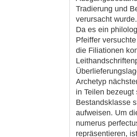
Tradierung und B
verursacht wurde.
Da es ein philolo
Pfeiffer versucht
die Filiationen k
Leithandschriftenp
Überlieferungsla
Archetyp nächsten
in Teilen bezeugt
Bestandsklasse st
aufweisen. Um di
numerus perfectus
repräsentieren, i