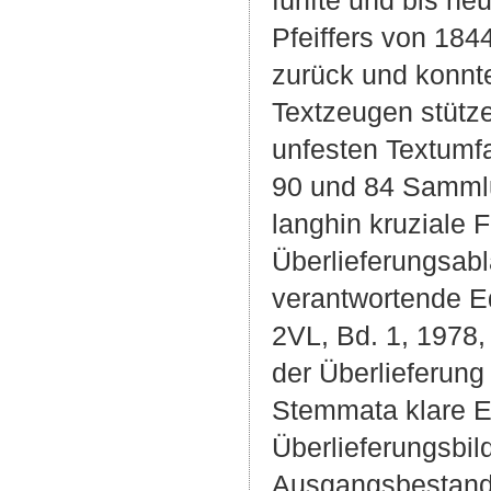
fünfte und bis heu
Pfeiffers von 184
zurück und konnte
Textzeugen stütze
unfesten Textumf
90 und 84 Sammlu
langhin kruziale 
Überlieferungsabl
verantwortende Edi
2VL, Bd. 1, 1978, 
der Überlieferung
Stemmata klare E
Überlieferungsbil
Ausgangsbestands