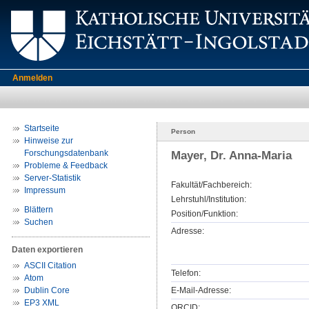
Anmelden
Startseite
Person
Hinweise zur
Forschungsdatenbank
Mayer, Dr. Anna-Maria
Probleme & Feedback
Server-Statistik
Fakultät/Fachbereich:
Impressum
Lehrstuhl/Institution:
Blättern
Position/Funktion:
Suchen
Adresse:
Daten exportieren
ASCII Citation
Telefon:
Atom
Dublin Core
E-Mail-Adresse:
EP3 XML
ORCID: