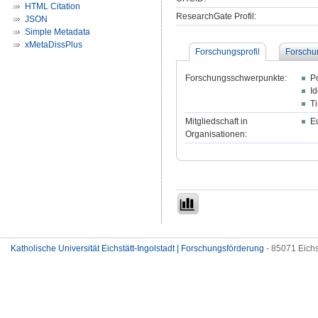
HTML Citation
ResearchGate Profil:
JSON
Simple Metadata
xMetaDissPlus
Forschungsprofil
Forschu
Forschungsschwerpunkte:
Po
I
T
Mitgliedschaft in
E
Organisationen:
Katholische Universität Eichstätt-Ingolstadt | Forschungsförderung
- 85071 Eichs