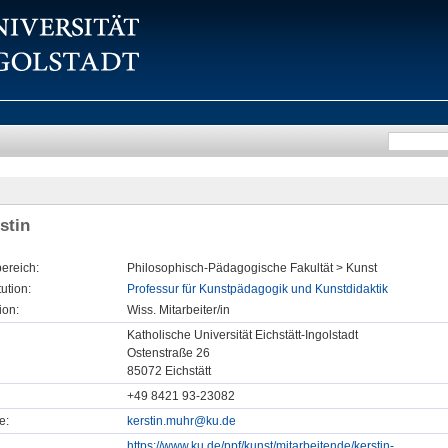
stin
ereich:
Philosophisch-Pädagogische Fakultät > Kunst
tution:
Professur für Kunstpädagogik und Kunstdidaktik
ion:
Wiss. Mitarbeiter/in
Katholische Universität Eichstätt-Ingolstadt
Ostenstraße 26
85072 Eichstätt
+49 8421 93-23082
e:
kerstin.muhr@ku.de
https://www.ku.de/ppf/kunst/mitarbeitende/kerstin-...