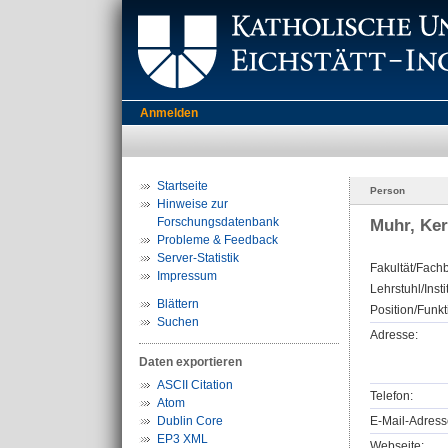
Anmelden
Startseite
Person
Hinweise zur
Forschungsdatenbank
Muhr, Ker
Probleme & Feedback
Server-Statistik
Fakultät/Fachb
Impressum
Lehrstuhl/Insti
Blättern
Position/Funkt
Suchen
Adresse:
Daten exportieren
ASCII Citation
Telefon:
Atom
Dublin Core
E-Mail-Adress
EP3 XML
Webseite: