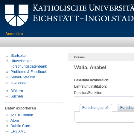
Anmelden
Startseite
Person
Hinweise zur
Forschungsdatenbank
Walia, Anabel
Probleme & Feedback
Server-Statistik
Fakultät/Fachbereich:
Impressum
Lehrstuhl/Institution:
Blättern
Position/Funktion:
Suchen
Forschungsprofil
Forschu
Daten exportieren
ASCII Citation
Atom
Dublin Core
EP3 XML