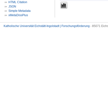
HTML Citation
JSON
Simple Metadata
xMetaDissPlus
Katholische Universität Eichstätt-Ingolstadt | Forschungsförderung
- 85071 Eichs