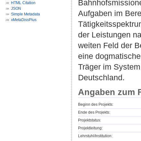
Bahnhofsmissione
HTML Citation
JSON
Aufgaben im Berei
Simple Metadata
xMetaDissPlus
Tätigkeitsspektr
der Leistungen n
weiten Feld der B
eine dogmatische 
Träger im System
Deutschland.
Angaben zum F
Beginn des Projekts:
Ende des Projekts:
Projektstatus:
Projektleitung:
Lehrstuhl/Institution: