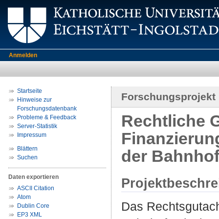
Anmelden
Startseite
Forschungsprojekt
Hinweise zur
Forschungsdatenbank
Rechtliche 
Probleme & Feedback
Server-Statistik
Finanzierung
Impressum
Blättern
der Bahnhof
Suchen
Daten exportieren
Projektbeschr
ASCII Citation
Atom
Das Rechtsgutacht
Dublin Core
EP3 XML