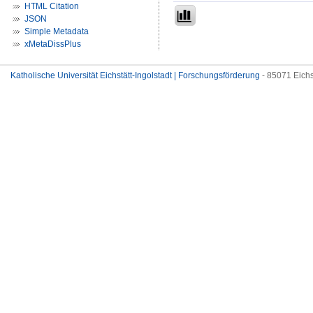
HTML Citation
JSON
Simple Metadata
xMetaDissPlus
Katholische Universität Eichstätt-Ingolstadt | Forschungsförderung
- 85071 Eichs