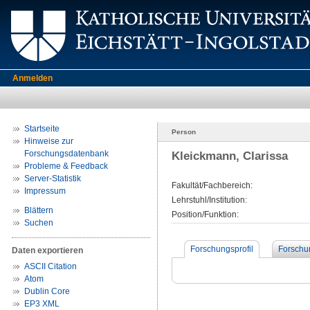
Anmelden
Startseite
Person
Hinweise zur
Forschungsdatenbank
Kleickmann, Clarissa
Probleme & Feedback
Server-Statistik
Fakultät/Fachbereich:
Impressum
Lehrstuhl/Institution:
Blättern
Position/Funktion:
Suchen
Forschungsprofil
Forschu
Daten exportieren
ASCII Citation
Atom
Dublin Core
EP3 XML